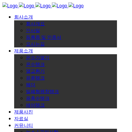
회사소개
회사개요
인사말
등록증 및 인증서
오시는길
제품소개
온수가열기
온수탱크
열교환기
유류탱크
헤더
밀폐형팽창탱크
응축수탱크
에어탱크
제품사진
자료실
커뮤니티