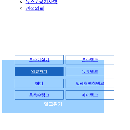
뉴스 / 공지사항
견적의뢰
PRODUCT
온수가열기
온수탱크
열교환기
유류탱크
헤더
밀폐형팽창탱크
응축수탱크
에어탱크
열교환기