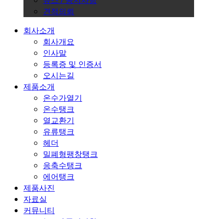
뉴스 / 공지사항
견적의뢰
회사소개
회사개요
인사말
등록증 및 인증서
오시는길
제품소개
온수가열기
온수탱크
열교환기
유류탱크
헤더
밀폐형팽창탱크
응축수탱크
에어탱크
제품사진
자료실
커뮤니티