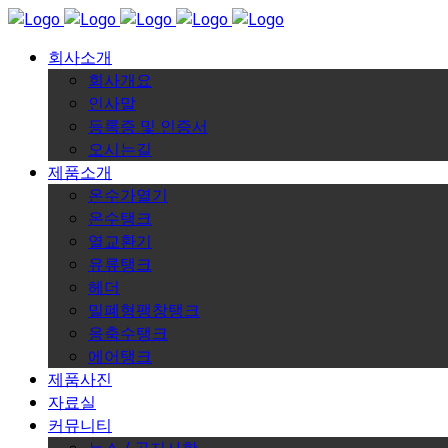
회사소개
회사개요
인사말
등록증 및 인증서
오시는길
제품소개
온수가열기
온수탱크
열교환기
유류탱크
헤더
밀폐형팽창탱크
응축수탱크
에어탱크
제품사진
자료실
커뮤니티