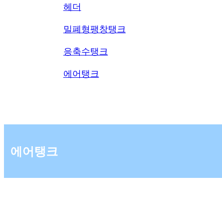
헤더
밀폐형팽창탱크
응축수탱크
에어탱크
에어탱크