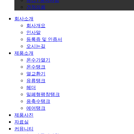
뉴스 / 공지사항
견적의뢰
회사소개
회사개요
인사말
등록증 및 인증서
오시는길
제품소개
온수가열기
온수탱크
열교환기
유류탱크
헤더
밀폐형팽창탱크
응축수탱크
에어탱크
제품사진
자료실
커뮤니티