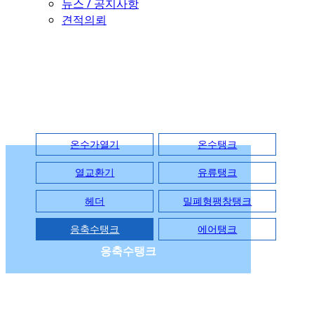
뉴스 / 공지사항
견적의뢰
PRODUCT
온수가열기
온수탱크
열교환기
유류탱크
헤더
밀폐형팽창탱크
응축수탱크
에어탱크
응축수탱크