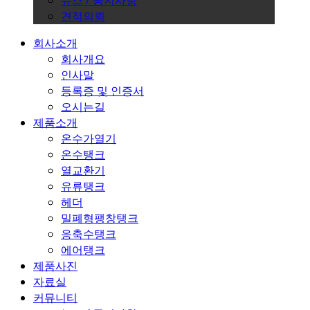
뉴스 / 공지사항
견적의뢰
회사소개
회사개요
인사말
등록증 및 인증서
오시는길
제품소개
온수가열기
온수탱크
열교환기
유류탱크
헤더
밀폐형팽창탱크
응축수탱크
에어탱크
제품사진
자료실
커뮤니티